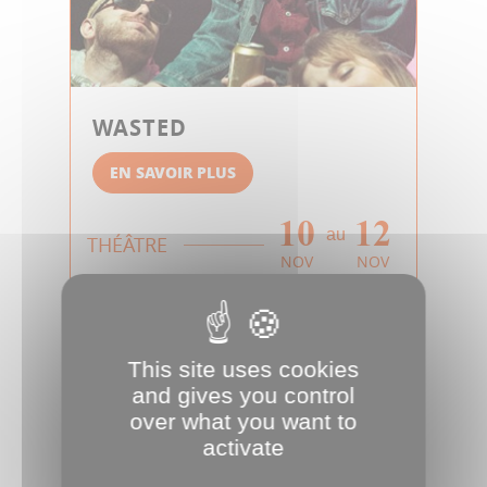
WASTED
EN SAVOIR PLUS
10
12
au
THÉÂTRE
NOV
NOV
This site uses cookies
and gives you control
over what you want to
activate