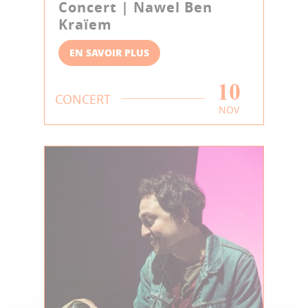
Concert | Nawel Ben
Kraïem
EN SAVOIR PLUS
10
CONCERT
NOV