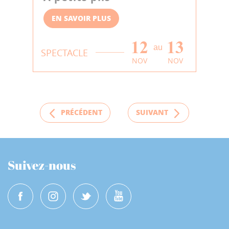
EN SAVOIR PLUS
12
13
au
SPECTACLE
NOV
NOV
PRÉCÉDENT
SUIVANT
Suivez-nous