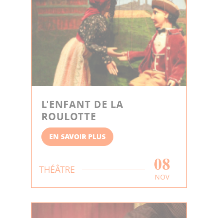
L'ENFANT DE LA
ROULOTTE
EN SAVOIR PLUS
08
THÉÂTRE
NOV