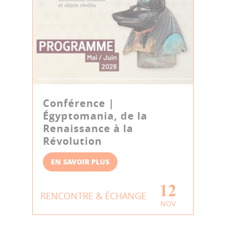
Conférence |
Égyptomania, de la
Renaissance à la
Révolution
EN SAVOIR PLUS
12
RENCONTRE & ÉCHANGE
NOV