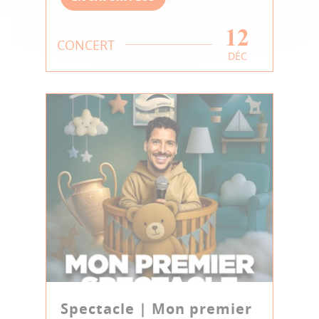
12
CONCERT
DÉC
Spectacle | Mon premier