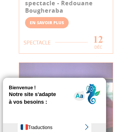
spectacle - Redouane
Bougheraba
EN SAVOIR PLUS
12
SPECTACLE
DÉC