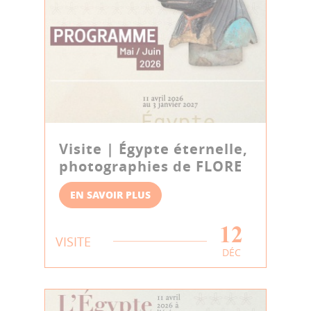
Visite | Égypte éternelle,
photographies de FLORE
EN SAVOIR PLUS
12
VISITE
DÉC