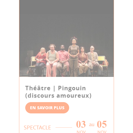
Théâtre | Pingouin
(discours amoureux)
EN SAVOIR PLUS
03
05
au
SPECTACLE
NOV
NOV