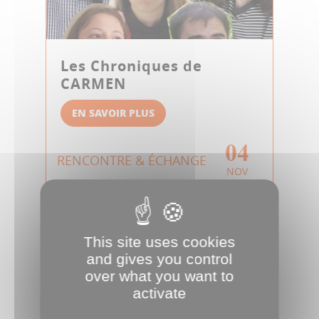
Les Chroniques de
CARMEN
EN SAVOIR PLUS
04
RENCONTRE & ÉCHANGE
NOV
This site uses cookies
and gives you control
over what you want to
activate