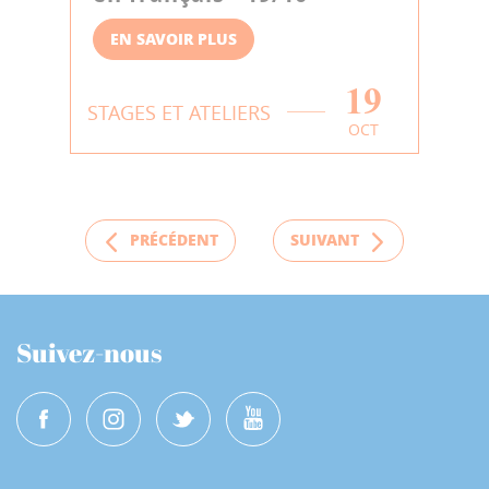
EN SAVOIR PLUS
19
STAGES ET ATELIERS
OCT
PRÉCÉDENT
SUIVANT
Suivez-nous