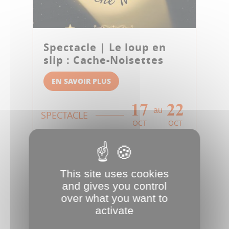
Spectacle | Le loup en
slip : Cache-Noisettes
EN SAVOIR PLUS
17
22
au
SPECTACLE
OCT
OCT
This site uses cookies
and gives you control
over what you want to
activate