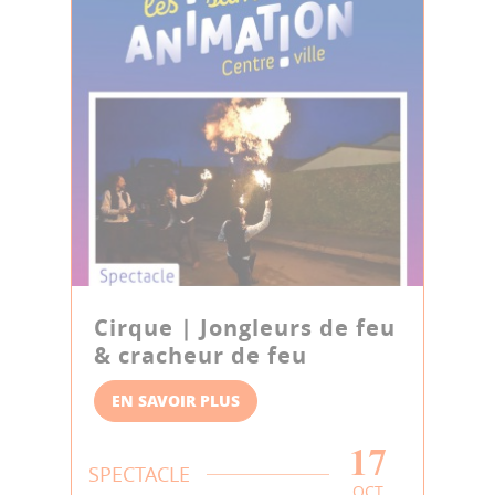
Cirque | Jongleurs de feu
& cracheur de feu
EN SAVOIR PLUS
17
SPECTACLE
OCT