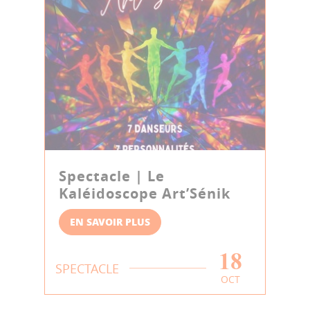
Spectacle | Le
Kaléidoscope Art’Sénik
EN SAVOIR PLUS
18
SPECTACLE
OCT