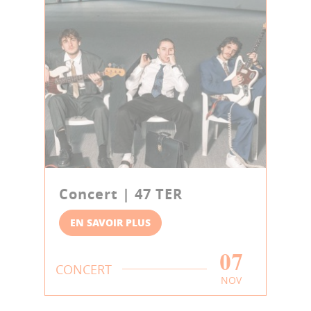
Concert | 47 TER
EN SAVOIR PLUS
07
CONCERT
NOV