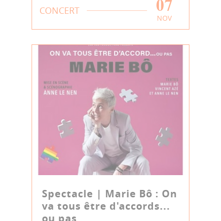
07
CONCERT
NOV
Spectacle | Marie Bô : On
va tous être d'accords...
ou pas