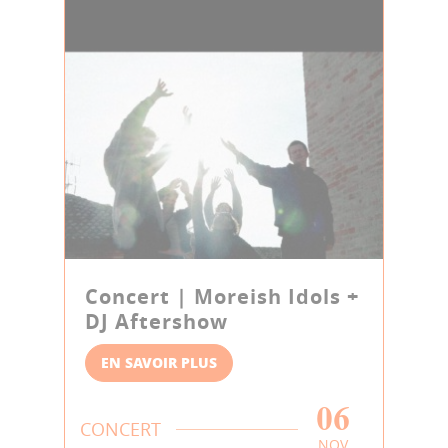
Concert | Moreish Idols +
DJ Aftershow
EN SAVOIR PLUS
06
CONCERT
NOV