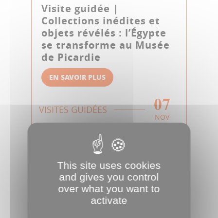
Visite guidée |
Collections inédites et
objets révélés : l’Égypte
se transforme au Musée
de Picardie
EN SAVOIR PLUS
07
VISITES GUIDÉES
NOV
This site uses cookies
and gives you control
over what you want to
activate