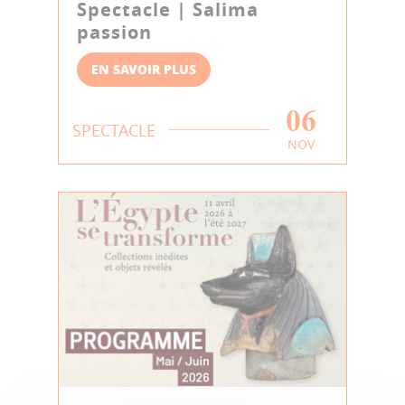
Spectacle | Salima
passion
EN SAVOIR PLUS
06
SPECTACLE
NOV