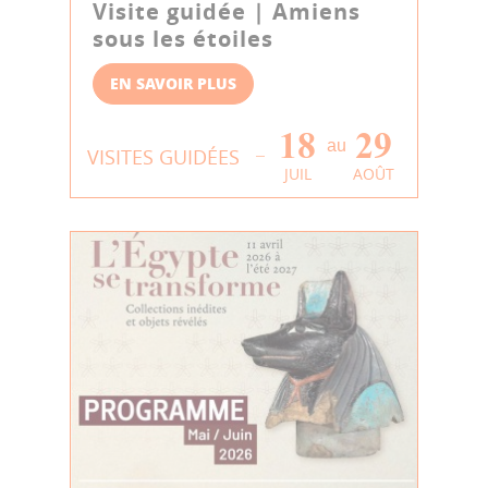
Visite guidée | Amiens
sous les étoiles
EN SAVOIR PLUS
18
29
au
VISITES GUIDÉES
JUIL
AOÛT