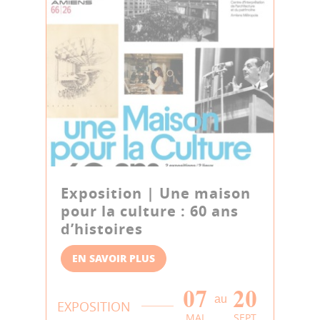
Exposition | Une maison
pour la culture : 60 ans
d’histoires
EN SAVOIR PLUS
07
20
au
EXPOSITION
MAI
SEPT