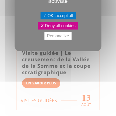
activate
OK, accept all
Deny all cookies
Personalize
Visite guidée | Le
creusement de la Vallée
de la Somme et la coupe
stratigraphique
EN SAVOIR PLUS
13
VISITES GUIDÉES
AOÛT