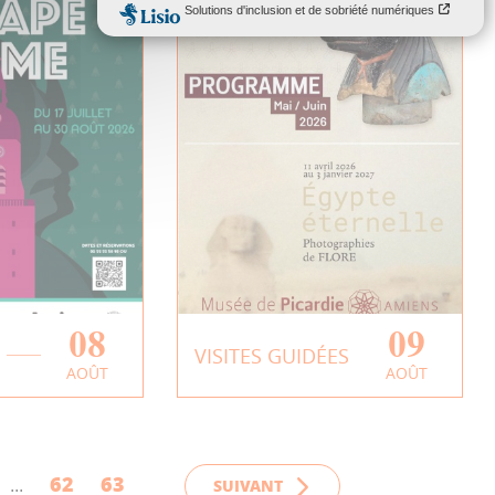
08
09
me | «
Coups de
VISITES GUIDÉES
AOÛT
AOÛT
 beffroi »
projecteur |
Parures et soins du
PLUS
corps
62
63
EN SAVOIR PLUS
SUIVANT
...