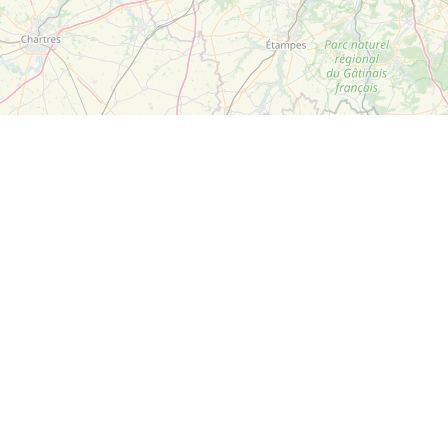
Leaflet
| ©
OpenStreetMap
Suivez-nous