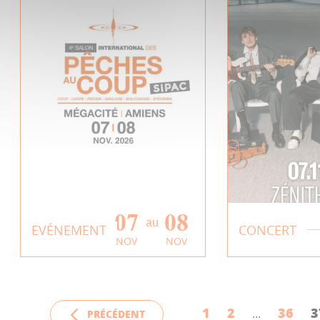
07
08
au
Salon | SIPAC 2026
Concert |
EVÉNEMENT
CONCERT
NOV
NOV
EN SAVOIR PLUS
EN SAVOIR 
1
2
36
3
PRÉCÉDENT
...