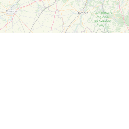
Leaflet
| ©
OpenStreetMap
Suivez-nous