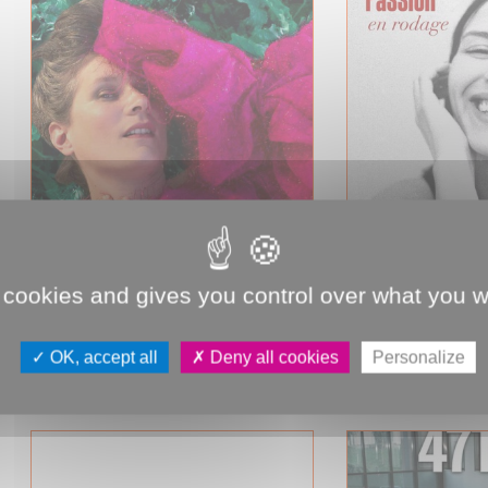
 cookies and gives you control over what you w
06
Concert | Camille
Spectacle
CONCERT
SPECTACLE
OK, accept all
Deny all cookies
Personalize
NOV
passion
EN SAVOIR PLUS
EN SAVOIR 