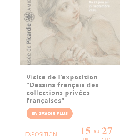
Visite de l'exposition
"Dessins français des
collections privées
françaises"
EN SAVOIR PLUS
15
27
au
EXPOSITION
JUIL
SEPT