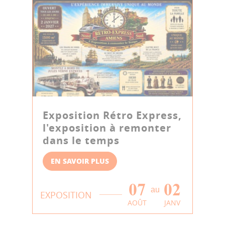
Exposition Rétro Express,
l'exposition à remonter
dans le temps
EN SAVOIR PLUS
07
02
au
EXPOSITION
AOÛT
JANV