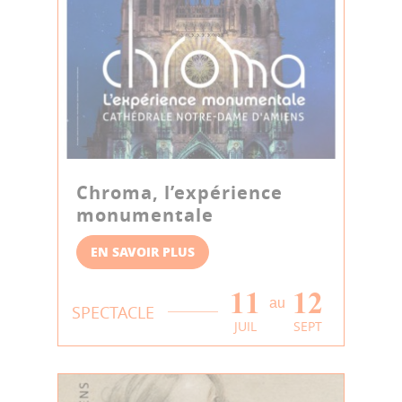
Chroma, l’expérience
monumentale
EN SAVOIR PLUS
11
12
au
SPECTACLE
JUIL
SEPT