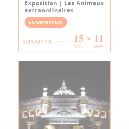
Exposition | Les Animaux
extraordinaires
EN SAVOIR PLUS
15
11
au
EXPOSITION
JUIL
JANV