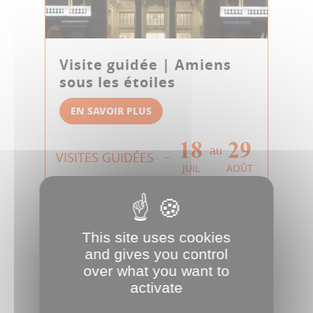
Visite guidée | Amiens
sous les étoiles
EN SAVOIR PLUS
18
29
au
VISITES GUIDÉES
JUIL
AOÛT
This site uses cookies
and gives you control
over what you want to
activate