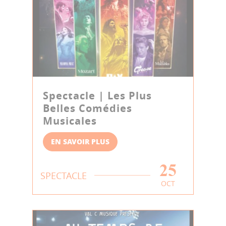
Spectacle | Les Plus
Belles Comédies
Musicales
EN SAVOIR PLUS
25
SPECTACLE
OCT