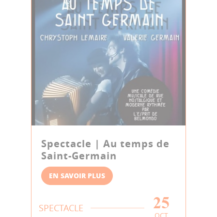
Spectacle | Au temps de
Saint-Germain
EN SAVOIR PLUS
25
SPECTACLE
OCT