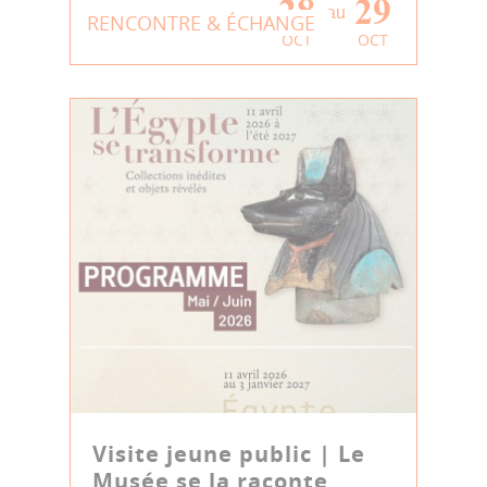
28
29
au
RENCONTRE & ÉCHANGE
OCT
OCT
Visite jeune public | Le
Musée se la raconte