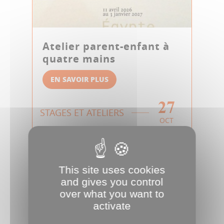
Atelier parent-enfant à
quatre mains
EN SAVOIR PLUS
27
STAGES ET ATELIERS
OCT
This site uses cookies
and gives you control
over what you want to
activate