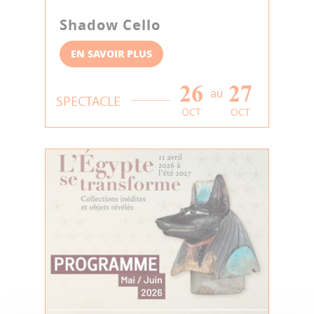
Shadow Cello
EN SAVOIR PLUS
26
27
au
SPECTACLE
OCT
OCT