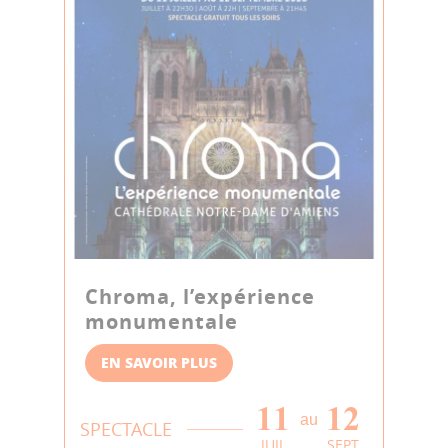
Chroma, l’expérience
monumentale
EN SAVOIR PLUS
11
12
au
SPECTACLE
JUIL
SEPT