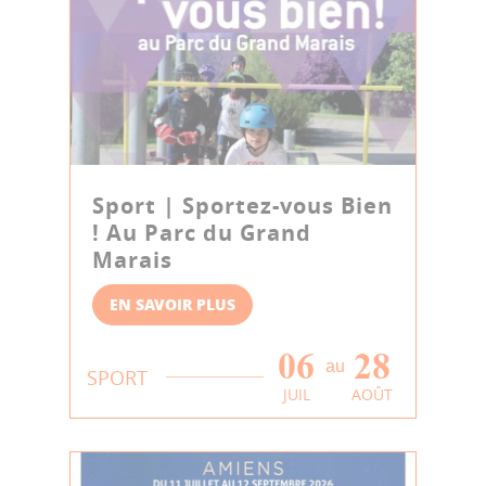
Sport | Sportez-vous Bien
! Au Parc du Grand
Marais
EN SAVOIR PLUS
06
28
au
SPORT
JUIL
AOÛT