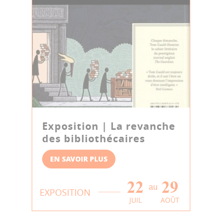
Exposition | La revanche
des bibliothécaires
EN SAVOIR PLUS
22
29
au
EXPOSITION
JUIL
AOÛT