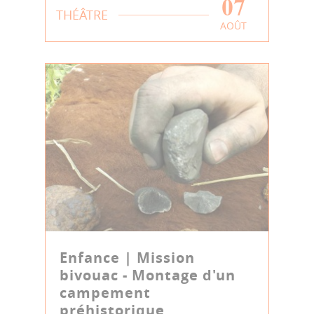
07
THÉÂTRE
AOÛT
Enfance | Mission
bivouac - Montage d'un
campement
préhistorique