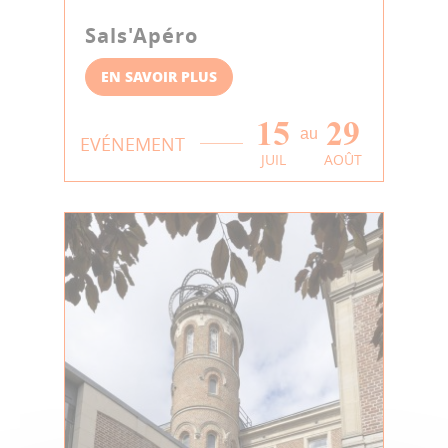
Sals'Apéro
EN SAVOIR PLUS
15
29
au
EVÉNEMENT
JUIL
AOÛT