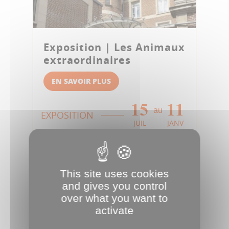
Exposition | Les Animaux
extraordinaires
EN SAVOIR PLUS
15
11
au
EXPOSITION
JUIL
JANV
This site uses cookies
and gives you control
over what you want to
activate