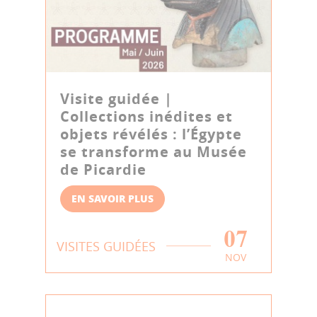
Visite guidée |
Collections inédites et
objets révélés : l’Égypte
se transforme au Musée
de Picardie
EN SAVOIR PLUS
07
VISITES GUIDÉES
NOV