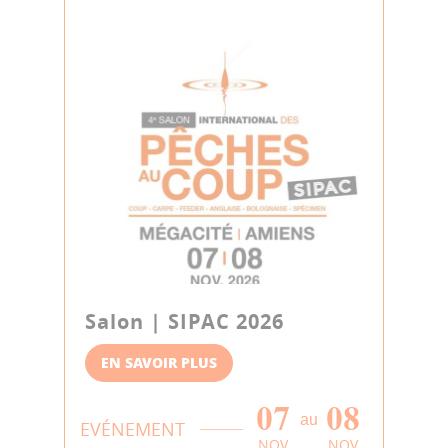
Salon | SIPAC 2026
EN SAVOIR PLUS
07
08
au
EVÉNEMENT
NOV
NOV