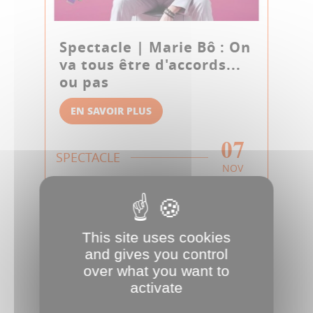
Spectacle | Marie Bô : On
va tous être d'accords...
ou pas
EN SAVOIR PLUS
07
SPECTACLE
NOV
This site uses cookies
and gives you control
over what you want to
activate