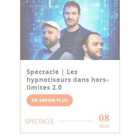
Spectacle | Les
hypnotiseurs dans hors-
limites 2.0
EN SAVOIR PLUS
08
SPECTACLE
NOV