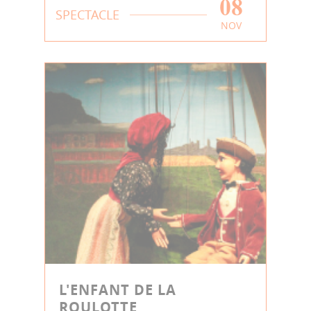
08
SPECTACLE
NOV
L'ENFANT DE LA
ROULOTTE