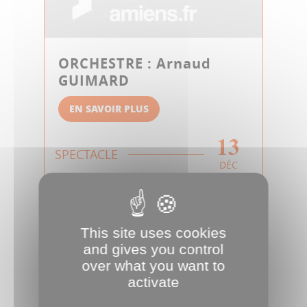
ORCHESTRE : Arnaud
GUIMARD
EN SAVOIR PLUS
13
SPECTACLE
DÉC
This site uses cookies
and gives you control
over what you want to
activate