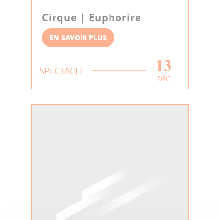
Cirque | Euphorire
EN SAVOIR PLUS
13
SPECTACLE
DÉC