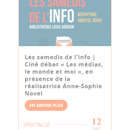
Les samedis de l'info |
Ciné débat « Les médias,
le monde et moi », en
présence de la
réalisatrice Anne-Sophie
Novel
EN SAVOIR PLUS
12
SPECTACLE
DÉC