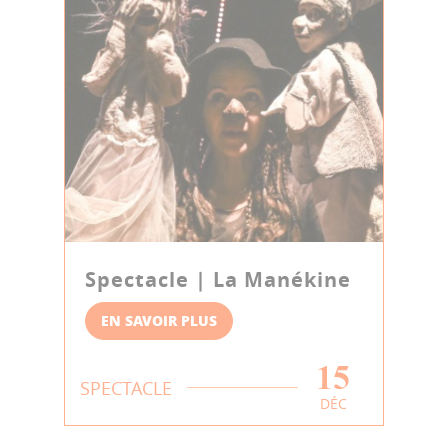
Spectacle | La Manékine
EN SAVOIR PLUS
15
SPECTACLE
DÉC