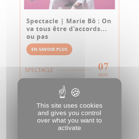
Spectacle | Marie Bô : On
va tous être d'accords...
ou pas
EN SAVOIR PLUS
07
SPECTACLE
NOV
This site uses cookies
and gives you control
over what you want to
activate