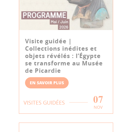
Visite guidée |
Collections inédites et
objets révélés : l’Égypte
se transforme au Musée
de Picardie
EN SAVOIR PLUS
07
VISITES GUIDÉES
NOV