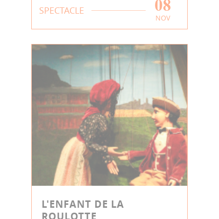
08
SPECTACLE
NOV
L'ENFANT DE LA
ROULOTTE