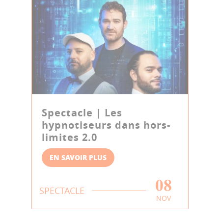
Spectacle | Les
hypnotiseurs dans hors-
limites 2.0
EN SAVOIR PLUS
08
SPECTACLE
NOV