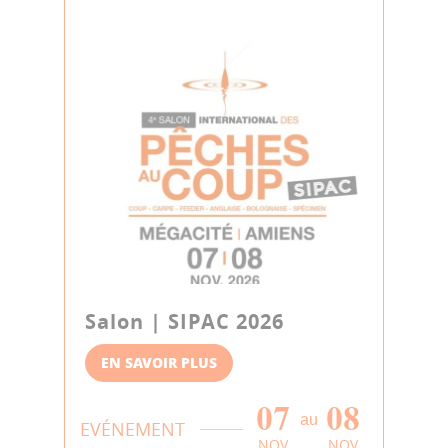
Salon | SIPAC 2026
EN SAVOIR PLUS
07
08
au
EVÉNEMENT
NOV
NOV