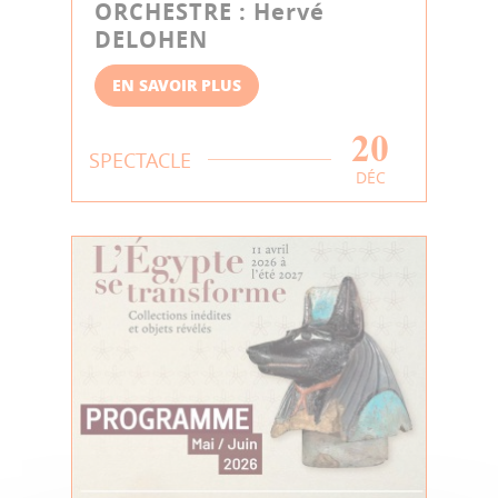
ORCHESTRE : Hervé
DELOHEN
EN SAVOIR PLUS
20
SPECTACLE
DÉC