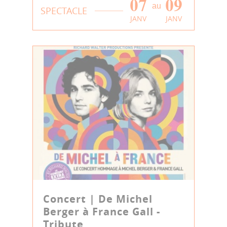
07
09
au
SPECTACLE
JANV
JANV
Concert | De Michel
Berger à France Gall -
Tribute