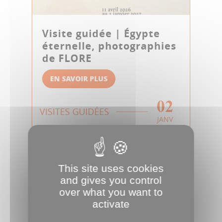
Visite guidée | Égypte
éternelle, photographies
de FLORE
EN SAVOIR PLUS
02
VISITES GUIDÉES
JANV
This site uses cookies
and gives you control
over what you want to
activate