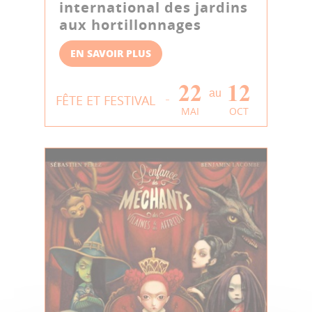
international des jardins
aux hortillonnages
EN SAVOIR PLUS
22
12
au
FÊTE ET FESTIVAL
MAI
OCT