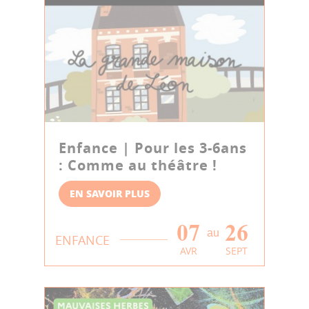
Enfance | Pour les 3-6ans
: Comme au théâtre !
EN SAVOIR PLUS
07
26
au
ENFANCE
AVR
SEPT