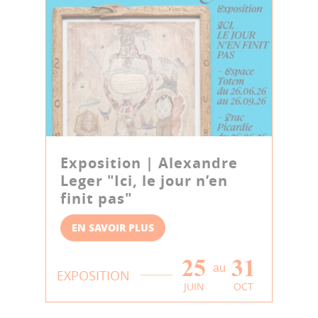
Exposition | Alexandre
Leger "Ici, le jour n’en
finit pas"
EN SAVOIR PLUS
25
31
au
EXPOSITION
JUIN
OCT