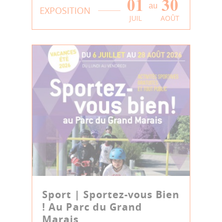
01
30
au
EXPOSITION
JUIL
AOÛT
Sport | Sportez-vous Bien
! Au Parc du Grand
Marais