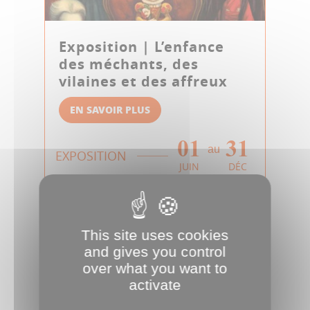
Exposition | L’enfance
des méchants, des
vilaines et des affreux
EN SAVOIR PLUS
01
31
au
EXPOSITION
JUIN
DÉC
This site uses cookies
and gives you control
over what you want to
activate