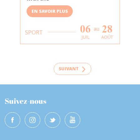
EN SAVOIR PLUS
06
28
au
SPORT
JUIL
AOÛT
SUIVANT
Suivez-nous