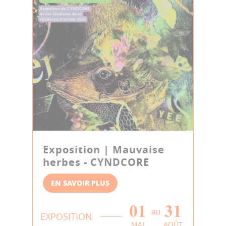
Exposition | Mauvaise
herbes - CYNDCORE
EN SAVOIR PLUS
01
31
au
EXPOSITION
MAI
AOÛT