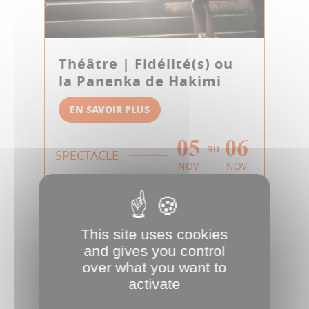
Théâtre | Fidélité(s) ou
la Panenka de Hakimi
EN SAVOIR PLUS
05
06
au
SPECTACLE
NOV
NOV
This site uses cookies
and gives you control
over what you want to
activate