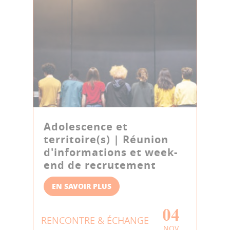
Adolescence et
territoire(s) | Réunion
d'informations et week-
end de recrutement
EN SAVOIR PLUS
04
RENCONTRE & ÉCHANGE
NOV