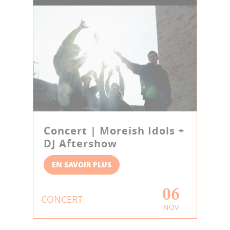
Concert | Moreish Idols +
DJ Aftershow
EN SAVOIR PLUS
06
CONCERT
NOV