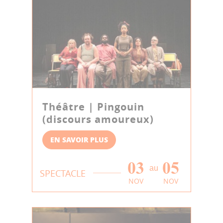
Théâtre | Pingouin
(discours amoureux)
EN SAVOIR PLUS
03
05
au
SPECTACLE
NOV
NOV