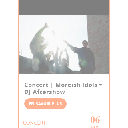
Concert | Moreish Idols +
DJ Aftershow
EN SAVOIR PLUS
06
CONCERT
NOV