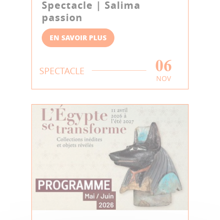
Spectacle | Salima
passion
EN SAVOIR PLUS
06
SPECTACLE
NOV