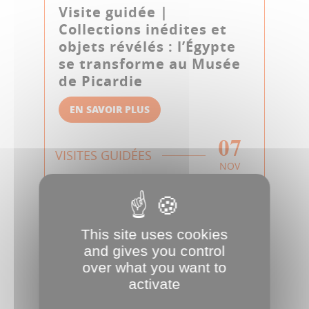
Visite guidée |
Collections inédites et
objets révélés : l’Égypte
se transforme au Musée
de Picardie
EN SAVOIR PLUS
07
VISITES GUIDÉES
NOV
This site uses cookies
and gives you control
over what you want to
activate