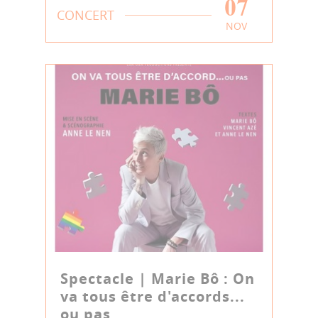
07
CONCERT
NOV
Spectacle | Marie Bô : On
va tous être d'accords...
ou pas