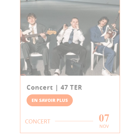
Concert | 47 TER
EN SAVOIR PLUS
07
CONCERT
NOV