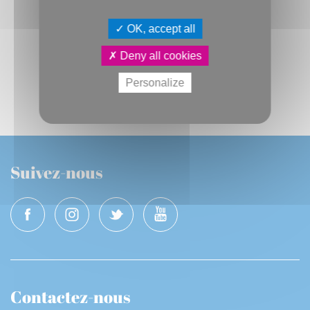
EN SAVOIR PLUS
OK, accept all
24
Deny all cookies
STAGES ET ATELIERS
AOÛT
Personalize
Suivez-nous
Contactez-nous