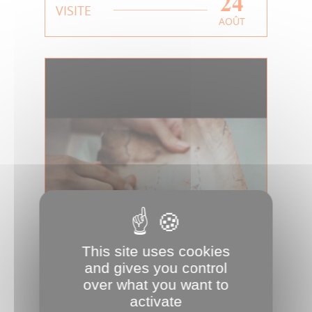
24
VISITE
AOÛT
This site uses cookies
Enfance | Les mystères
and gives you control
over what you want to
de l'archéologie - 6 ans et
activate
+