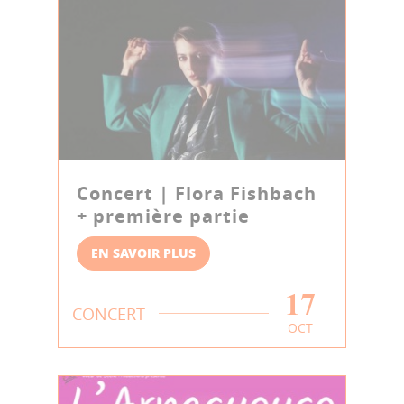
Concert | Flora Fishbach
+ première partie
EN SAVOIR PLUS
17
CONCERT
OCT