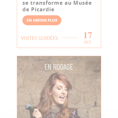
se transforme au Musée
de Picardie
EN SAVOIR PLUS
17
VISITES GUIDÉES
OCT