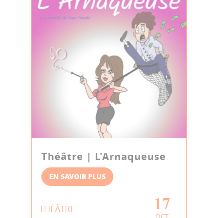
Théâtre | L'Arnaqueuse
EN SAVOIR PLUS
17
THÉÂTRE
OCT