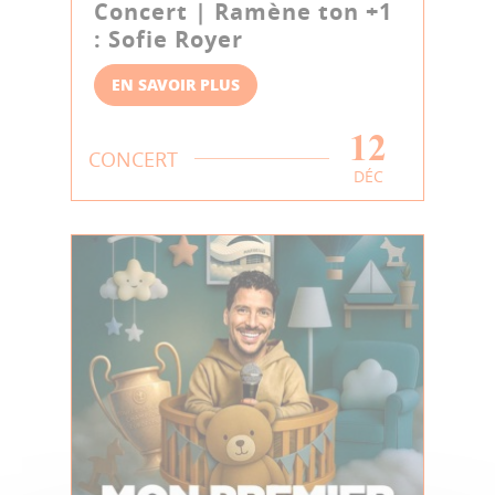
Concert | Ramène ton +1
: Sofie Royer
EN SAVOIR PLUS
12
CONCERT
DÉC