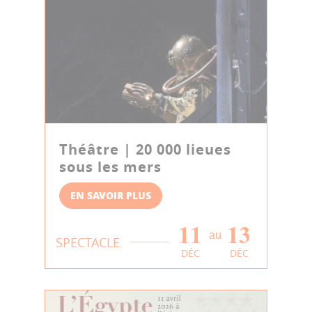
Théâtre | 20 000 lieues
sous les mers
EN SAVOIR PLUS
11
13
au
SPECTACLE
DÉC
DÉC