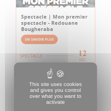
Spectacle | Mon premier
spectacle - Redouane
Bougheraba
EN SAVOIR PLUS
12
SPECTACLE
DÉC
This site uses cookies
and gives you control
over what you want to
activate