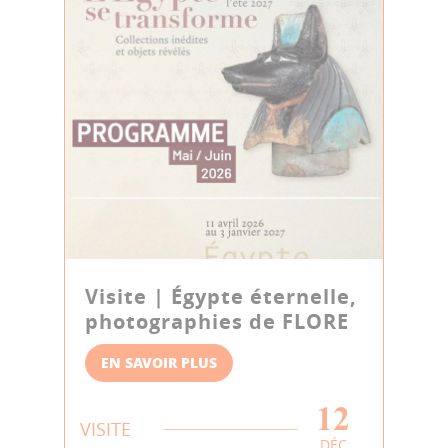
Visite | Égypte éternelle,
photographies de FLORE
EN SAVOIR PLUS
12
VISITE
DÉC