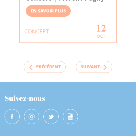
EN SAVOIR PLUS
12
CONCERT
OCT
PRÉCÉDENT
SUIVANT
Suivez-nous