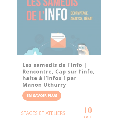
Les samedis de l'info |
Rencontre, Cap sur l’info,
halte à l’infox ! par
Manon Uthurry
EN SAVOIR PLUS
10
STAGES ET ATELIERS
OCT