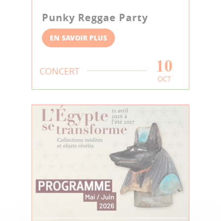
Punky Reggae Party
EN SAVOIR PLUS
10
CONCERT
OCT