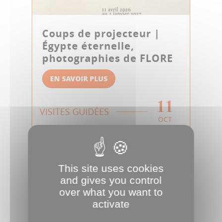
Coups de projecteur |
Égypte éternelle,
photographies de FLORE
EN SAVOIR PLUS
11
VISITES GUIDÉES
OCT
This site uses cookies
and gives you control
over what you want to
activate