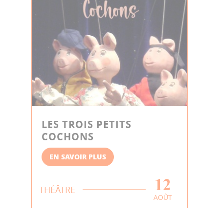
LES TROIS PETITS
COCHONS
EN SAVOIR PLUS
12
THÉÂTRE
AOÛT