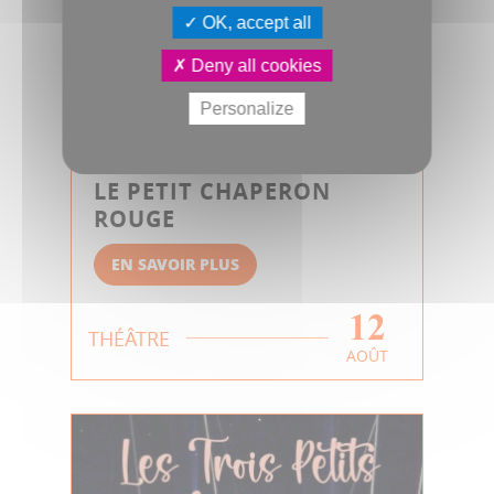
OK, accept all
Deny all cookies
Personalize
LE PETIT CHAPERON
ROUGE
EN SAVOIR PLUS
12
THÉÂTRE
AOÛT