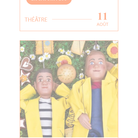
11
THÉÂTRE
AOÛT