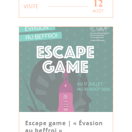
12
VISITE
AOÛT
Escape game | « Évasion
au beffroi »