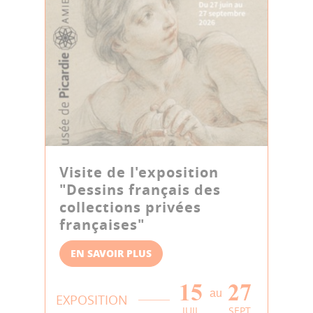
Visite de l'exposition
"Dessins français des
collections privées
françaises"
EN SAVOIR PLUS
15
27
au
EXPOSITION
JUIL
SEPT