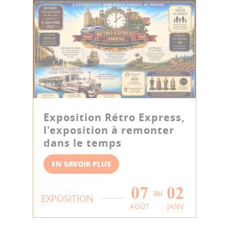
Exposition Rétro Express,
l'exposition à remonter
dans le temps
EN SAVOIR PLUS
07
02
au
EXPOSITION
AOÛT
JANV