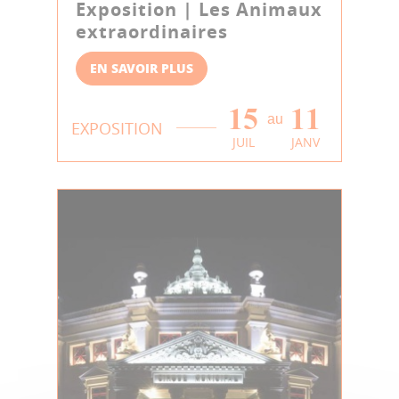
Exposition | Les Animaux
extraordinaires
EN SAVOIR PLUS
15
11
au
EXPOSITION
JUIL
JANV