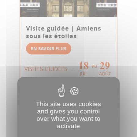
Visite guidée | Amiens
sous les étoiles
EN SAVOIR PLUS
18
29
au
VISITES GUIDÉES
JUIL
AOÛT
This site uses cookies
and gives you control
over what you want to
activate