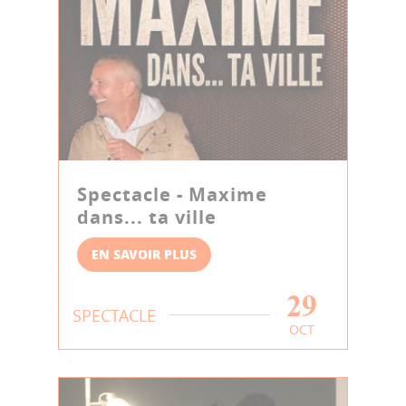
Spectacle - Maxime
dans... ta ville
EN SAVOIR PLUS
29
SPECTACLE
OCT