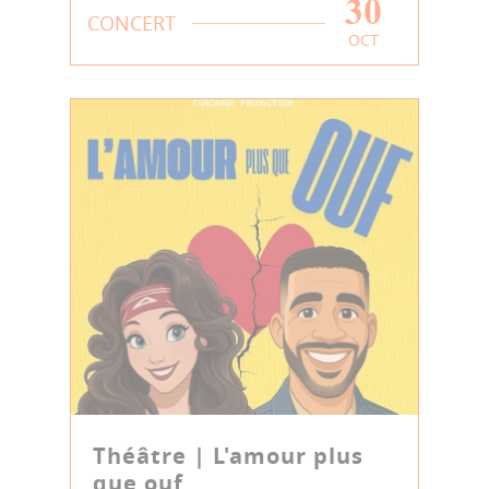
30
CONCERT
OCT
Théâtre | L'amour plus
que ouf