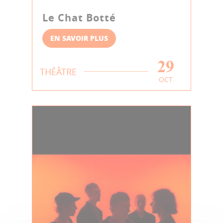
Le Chat Botté
EN SAVOIR PLUS
29
THÉÂTRE
OCT