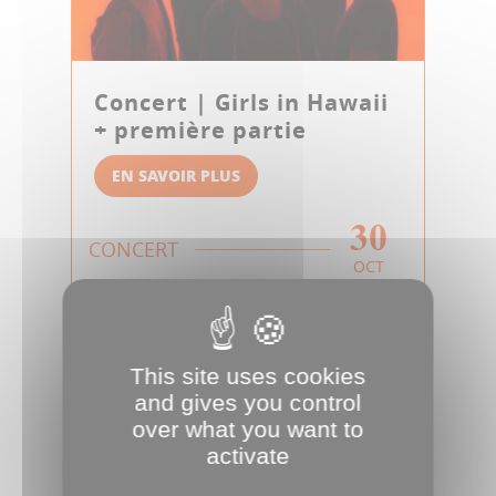
Concert | Girls in Hawaii
+ première partie
EN SAVOIR PLUS
30
CONCERT
OCT
This site uses cookies
and gives you control
over what you want to
activate