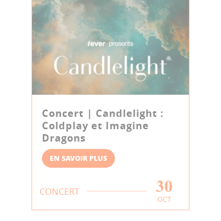
Concert | Candlelight :
Coldplay et Imagine
Dragons
EN SAVOIR PLUS
30
CONCERT
OCT