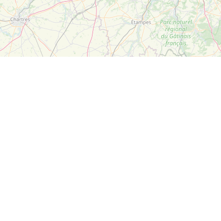
Leaflet
| ©
OpenStreetMap
Suivez-nous