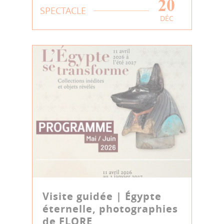
20
SPECTACLE
DÉC
Visite guidée | Égypte
éternelle, photographies
de FLORE