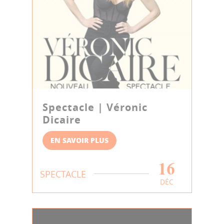
Spectacle | Véronic
Dicaire
EN SAVOIR PLUS
16
SPECTACLE
DÉC