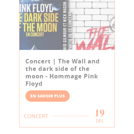
Concert | The Wall and
the dark side of the
moon - Hommage Pink
Floyd
EN SAVOIR PLUS
19
CONCERT
DÉC