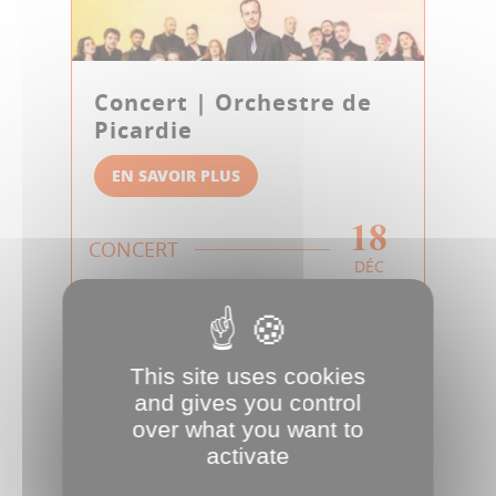
Concert | Orchestre de
Picardie
EN SAVOIR PLUS
18
CONCERT
DÉC
This site uses cookies
and gives you control
over what you want to
activate