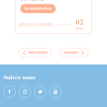
EN SAVOIR PLUS
02
VISITES GUIDÉES
JANV
PRÉCÉDENT
SUIVANT
Suivez-nous