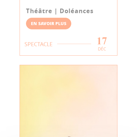
Théâtre | Doléances
EN SAVOIR PLUS
17
SPECTACLE
DÉC