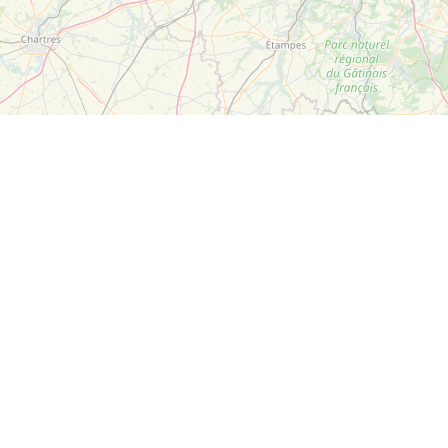
Leaflet
| ©
OpenStreetMap
Suivez-nous