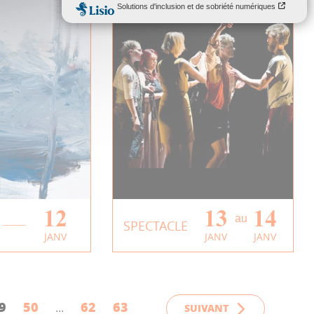
12
13
14
au
n |
Spectacle |
SPECTACLE
JANV
JANV
JANV
DIS -
Quintetto
utterin
EN SAVOIR PLUS
PLUS
9
50
62
63
SUIVANT
...