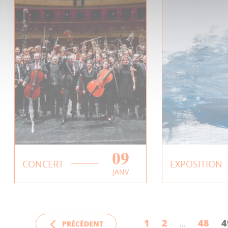
09
Concert | Les
Expositio
CONCERT
EXPOSITION
JANV
Siècles
BLEUPARA
Jérôme Bo
EN SAVOIR PLUS
EN SAVOIR 
1
2
48
4
PRÉCÉDENT
...