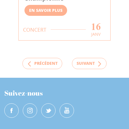
EN SAVOIR PLUS
16
CONCERT
JANV
PRÉCÉDENT
SUIVANT
Suivez-nous