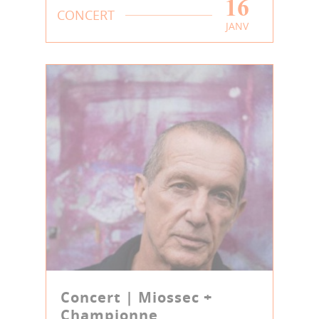
16
CONCERT
JANV
Concert | Miossec +
Championne