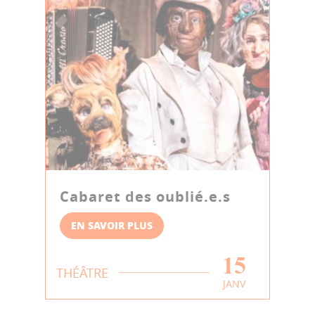
Cabaret des oublié.e.s
EN SAVOIR PLUS
15
THÉÂTRE
JANV