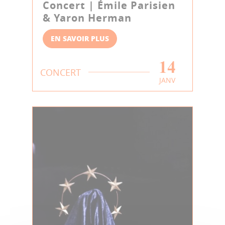
Concert | Émile Parisien
& Yaron Herman
EN SAVOIR PLUS
14
CONCERT
JANV