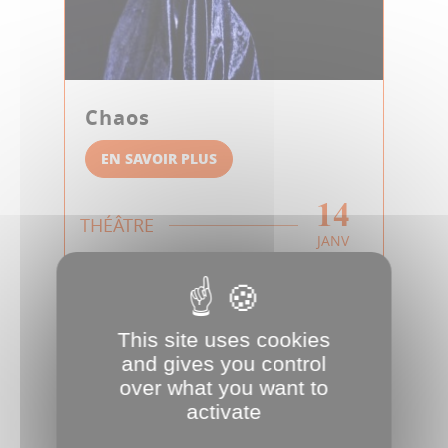
Chaos
EN SAVOIR PLUS
14
THÉÂTRE
JANV
This site uses cookies
and gives you control
over what you want to
activate