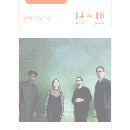
14
16
au
SPECTACLE
JANV
JANV