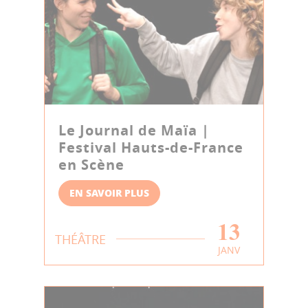
Le Journal de Maïa |
Festival Hauts-de-France
en Scène
EN SAVOIR PLUS
13
THÉÂTRE
JANV