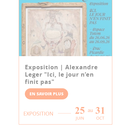
Exposition | Alexandre
Leger "Ici, le jour n’en
finit pas"
EN SAVOIR PLUS
25
31
au
EXPOSITION
JUIN
OCT