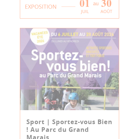
01
30
au
EXPOSITION
JUIL
AOÛT
Sport | Sportez-vous Bien
! Au Parc du Grand
Marais