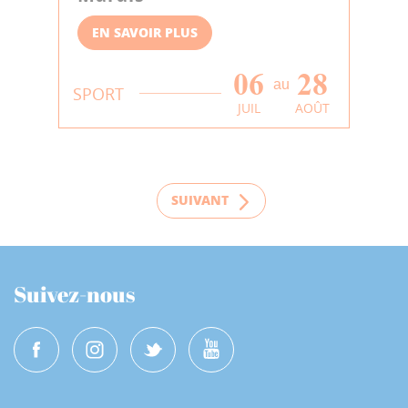
EN SAVOIR PLUS
06
28
au
SPORT
JUIL
AOÛT
SUIVANT
Suivez-nous