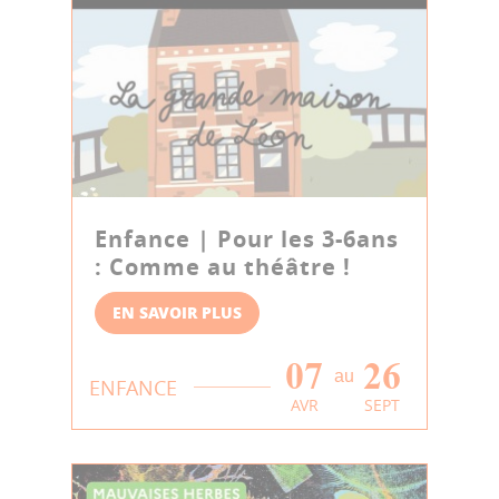
Enfance | Pour les 3-6ans
: Comme au théâtre !
EN SAVOIR PLUS
07
26
au
ENFANCE
AVR
SEPT