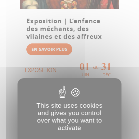
Exposition | L’enfance
des méchants, des
vilaines et des affreux
EN SAVOIR PLUS
01
31
au
EXPOSITION
JUIN
DÉC
This site uses cookies
and gives you control
over what you want to
activate