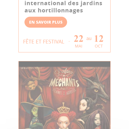
international des jardins
aux hortillonnages
EN SAVOIR PLUS
22
12
au
FÊTE ET FESTIVAL
MAI
OCT