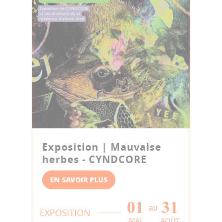
Exposition | Mauvaise
herbes - CYNDCORE
EN SAVOIR PLUS
01
31
au
EXPOSITION
MAI
AOÛT