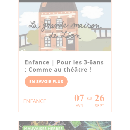
Enfance | Pour les 3-6ans
: Comme au théâtre !
EN SAVOIR PLUS
07
26
au
ENFANCE
AVR
SEPT