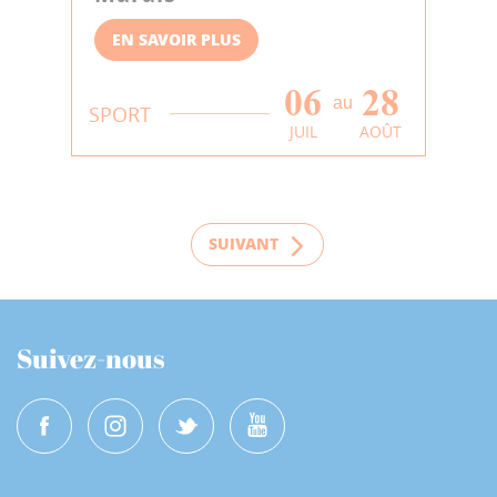
EN SAVOIR PLUS
06
28
au
SPORT
JUIL
AOÛT
SUIVANT
Suivez-nous