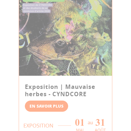
Exposition | Mauvaise
herbes - CYNDCORE
EN SAVOIR PLUS
01
31
au
EXPOSITION
MAI
AOÛT