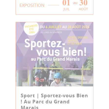
01
30
au
EXPOSITION
JUIL
AOÛT
Sport | Sportez-vous Bien
! Au Parc du Grand
Marais