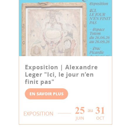
Exposition | Alexandre
Leger "Ici, le jour n’en
finit pas"
EN SAVOIR PLUS
25
31
au
EXPOSITION
JUIN
OCT