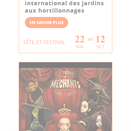
international des jardins
aux hortillonnages
EN SAVOIR PLUS
22
12
au
FÊTE ET FESTIVAL
MAI
OCT