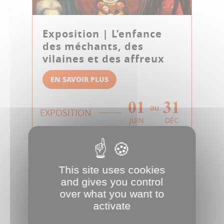
Exposition | L’enfance
des méchants, des
vilaines et des affreux
EN SAVOIR PLUS
01
31
au
EXPOSITION
JUIN
DÉC
This site uses cookies
and gives you control
over what you want to
activate