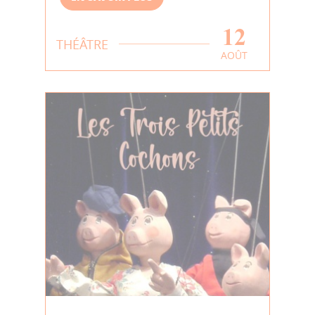
12
THÉÂTRE
AOÛT