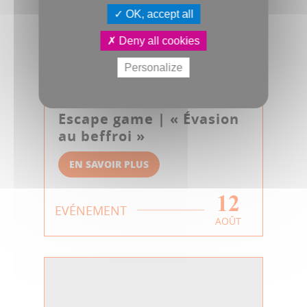
OK, accept all
Deny all cookies
Personalize
Escape game | « Évasion
au beffroi »
EN SAVOIR PLUS
12
EVÉNEMENT
AOÛT