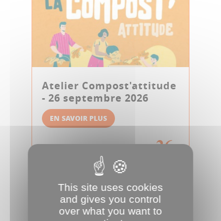
Atelier Compost'attitude
- 26 septembre 2026
EN SAVOIR PLUS
26
STAGES ET ATELIERS
SEPT
This site uses cookies
and gives you control
over what you want to