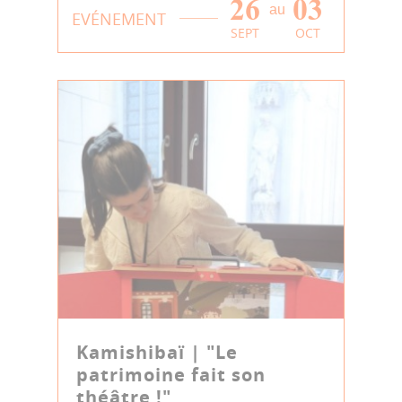
26
03
au
EVÉNEMENT
SEPT
OCT
Kamishibaï | "Le
patrimoine fait son
théâtre !"