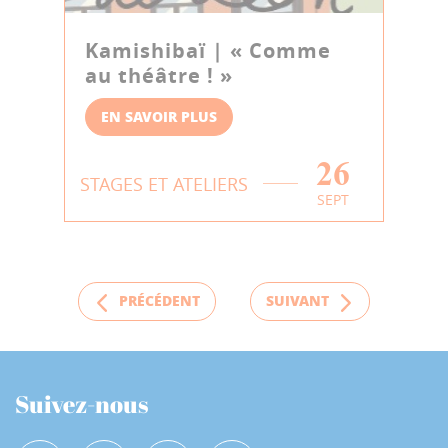
Kamishibaï | « Comme
au théâtre ! »
EN SAVOIR PLUS
26
STAGES ET ATELIERS
SEPT
PRÉCÉDENT
SUIVANT
Suivez-nous