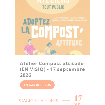
Atelier Compost'attitude
(EN VISIO) - 17 septembre
2026
EN SAVOIR PLUS
17
STAGES ET ATELIERS
SEPT