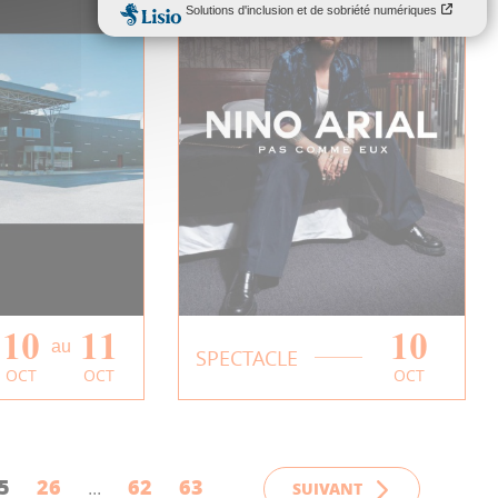
10
11
10
au
iage 2026
Spectacle | Nino
SPECTACLE
OCT
OCT
OCT
Arial
PLUS
EN SAVOIR PLUS
5
26
62
63
SUIVANT
...