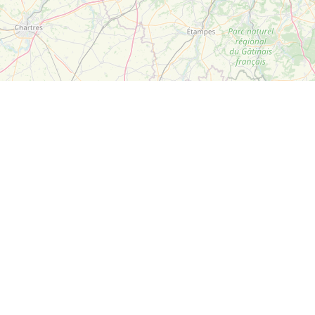
Leaflet
| ©
OpenStreetMap
Suivez-nous