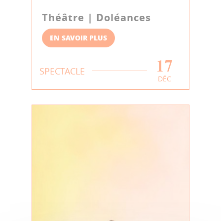
Théâtre | Doléances
EN SAVOIR PLUS
17
SPECTACLE
DÉC