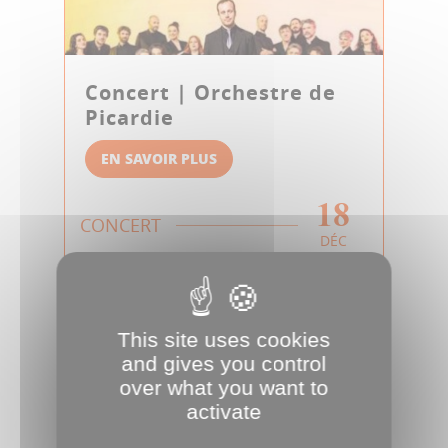
Concert | Orchestre de
Picardie
EN SAVOIR PLUS
18
CONCERT
DÉC
This site uses cookies
and gives you control
over what you want to
activate