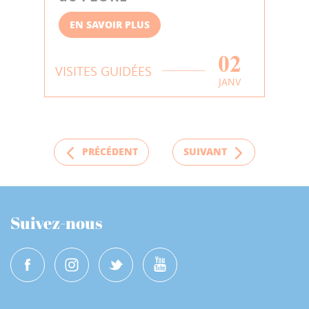
EN SAVOIR PLUS
02
VISITES GUIDÉES
JANV
PRÉCÉDENT
SUIVANT
Suivez-nous