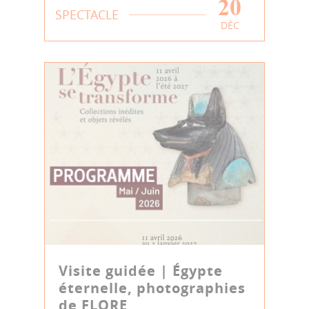
20
SPECTACLE
DÉC
Visite guidée | Égypte
éternelle, photographies
de FLORE