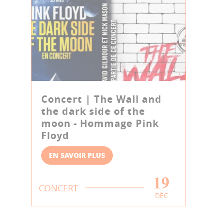
Concert | The Wall and
the dark side of the
moon - Hommage Pink
Floyd
EN SAVOIR PLUS
19
CONCERT
DÉC