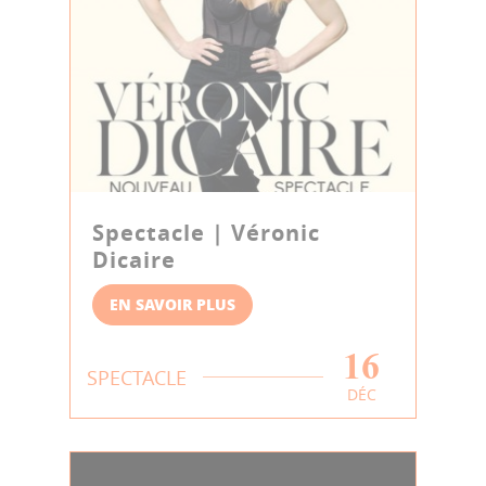
Spectacle | Véronic
Dicaire
EN SAVOIR PLUS
16
SPECTACLE
DÉC