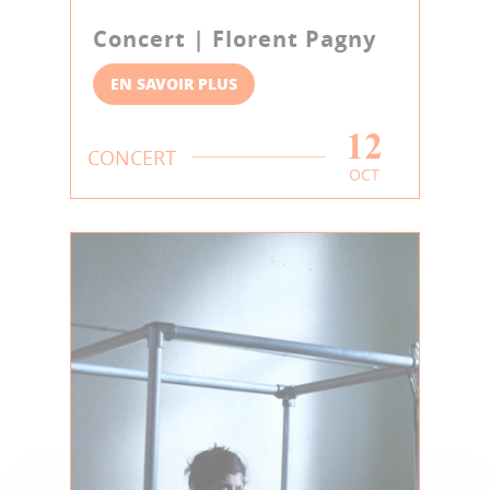
Concert | Florent Pagny
EN SAVOIR PLUS
12
CONCERT
OCT