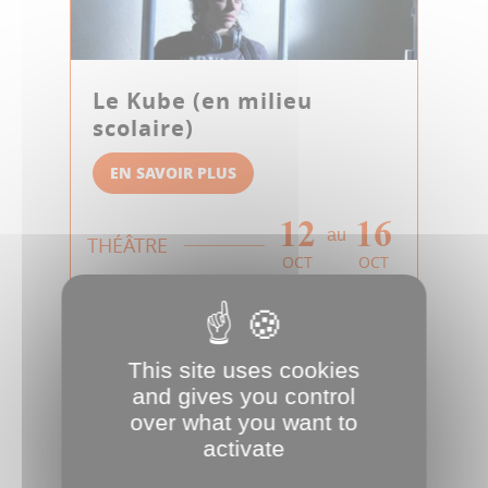
Le Kube (en milieu
scolaire)
EN SAVOIR PLUS
12
16
au
THÉÂTRE
OCT
OCT
This site uses cookies
and gives you control
over what you want to
activate