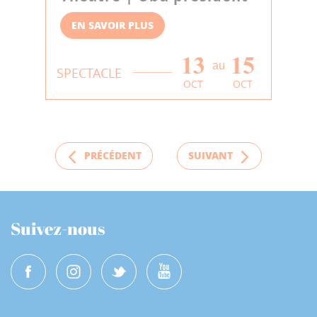
EN SAVOIR PLUS
13
15
au
SPECTACLE
OCT
OCT
PRÉCÉDENT
SUIVANT
Suivez-nous