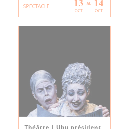
13
14
au
SPECTACLE
OCT
OCT
Théâtre | Ubu président