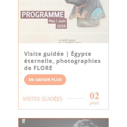
Visite guidée | Égypte
éternelle, photographies
de FLORE
EN SAVOIR PLUS
02
VISITES GUIDÉES
JANV