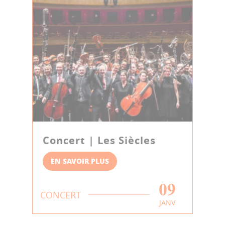
Concert | Les Siècles
EN SAVOIR PLUS
09
CONCERT
JANV