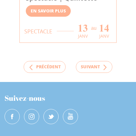
EN SAVOIR PLUS
13
14
au
SPECTACLE
JANV
JANV
PRÉCÉDENT
SUIVANT
Suivez-nous