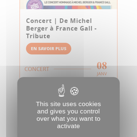
Concert | De Michel
Berger à France Gall -
Tribute
EN SAVOIR PLUS
08
CONCERT
JANV
This site uses cookies
and gives you control
over what you want to
activate