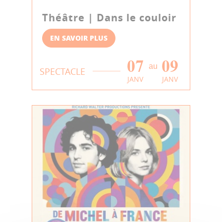
Théâtre | Dans le couloir
EN SAVOIR PLUS
07
09
au
SPECTACLE
JANV
JANV