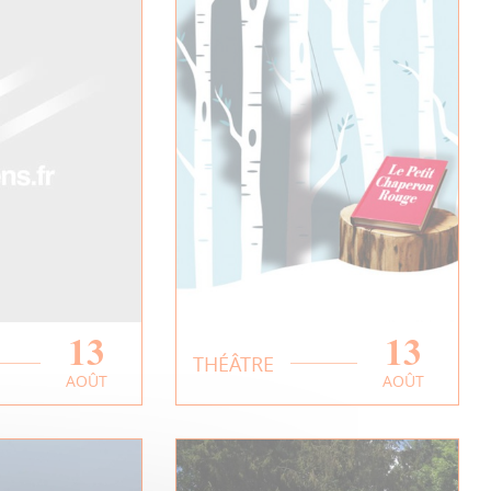
13
13
 CHAPERON
LE PETIT CHAPERON
THÉÂTRE
AOÛT
AOÛT
ROUGE
PLUS
EN SAVOIR PLUS