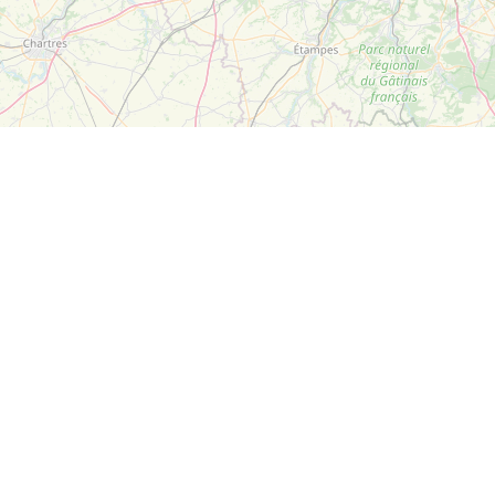
Leaflet
| ©
OpenStreetMap
Suivez-nous