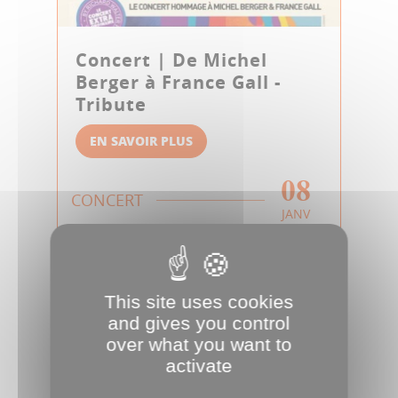
Concert | De Michel
Berger à France Gall -
Tribute
EN SAVOIR PLUS
08
CONCERT
JANV
This site uses cookies
and gives you control
over what you want to
activate