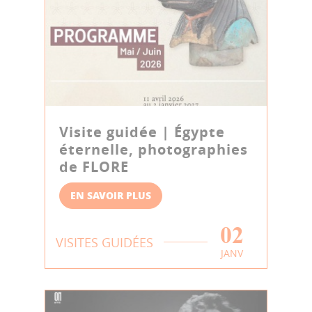
Visite guidée | Égypte
éternelle, photographies
de FLORE
EN SAVOIR PLUS
02
VISITES GUIDÉES
JANV