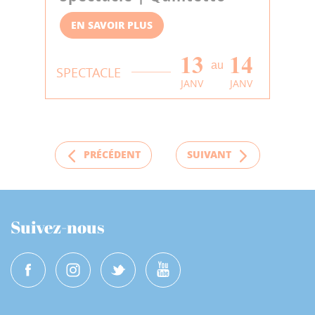
EN SAVOIR PLUS
13
14
au
SPECTACLE
JANV
JANV
PRÉCÉDENT
SUIVANT
Suivez-nous