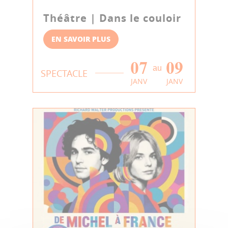
Théâtre | Dans le couloir
EN SAVOIR PLUS
07
09
au
SPECTACLE
JANV
JANV