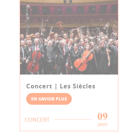
Concert | Les Siècles
EN SAVOIR PLUS
09
CONCERT
JANV