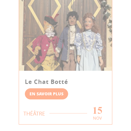
Le Chat Botté
EN SAVOIR PLUS
15
THÉÂTRE
NOV