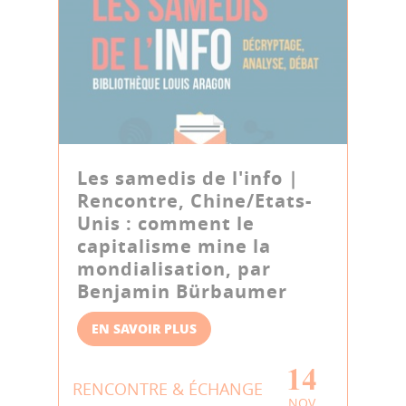
Les samedis de l'info |
Rencontre, Chine/Etats-
Unis : comment le
capitalisme mine la
mondialisation, par
Benjamin Bürbaumer
EN SAVOIR PLUS
14
RENCONTRE & ÉCHANGE
NOV