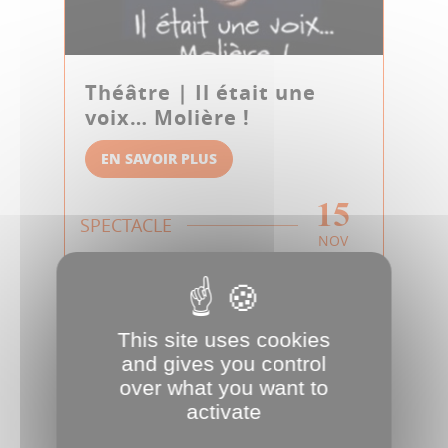
Théâtre | Il était une
voix… Molière !
EN SAVOIR PLUS
15
SPECTACLE
NOV
This site uses cookies
and gives you control
over what you want to
activate