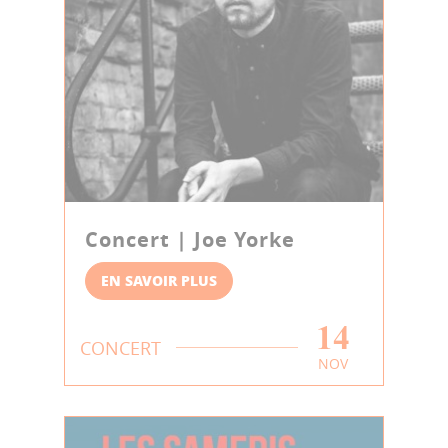
Concert | Joe Yorke
EN SAVOIR PLUS
14
CONCERT
NOV