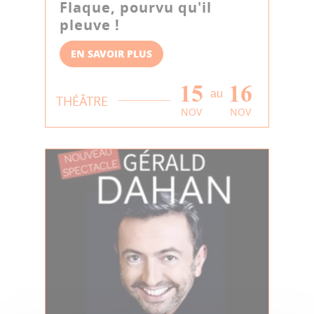
Flaque, pourvu qu'il
pleuve !
EN SAVOIR PLUS
15
16
au
THÉÂTRE
NOV
NOV