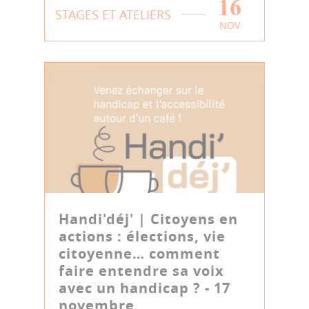
16
STAGES ET ATELIERS
NOV
Handi'déj' | Citoyens en
actions : élections, vie
citoyenne… comment
faire entendre sa voix
avec un handicap ? - 17
novembre