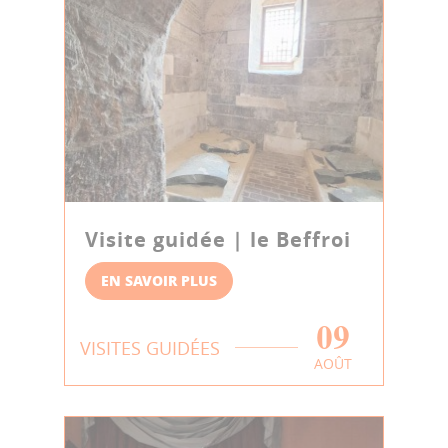
Visite guidée | le Beffroi
EN SAVOIR PLUS
09
VISITES GUIDÉES
AOÛT