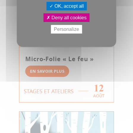
OK, accept all
Deny all cookies
Personalize
Micro-Folie « Le feu »
EN SAVOIR PLUS
12
STAGES ET ATELIERS
AOÛT