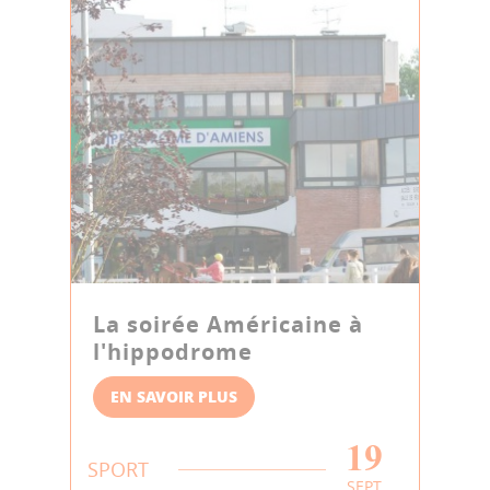
La soirée Américaine à
l'hippodrome
EN SAVOIR PLUS
19
SPORT
SEPT