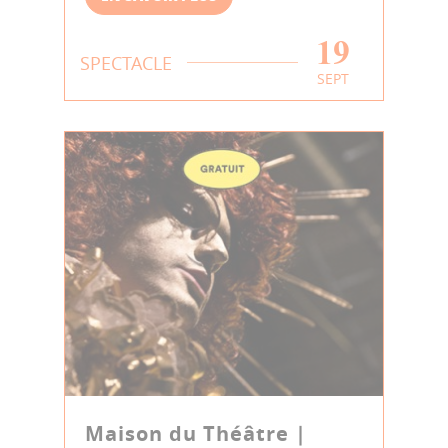
19
SPECTACLE
SEPT
Maison du Théâtre |