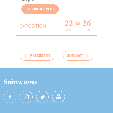
EN SAVOIR PLUS
22
26
au
EXPOSITION
SEPT
SEPT
PRÉCÉDENT
SUIVANT
Suivez-nous