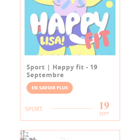
Sport | Happy fit - 19
Septembre
EN SAVOIR PLUS
19
SPORT
SEPT