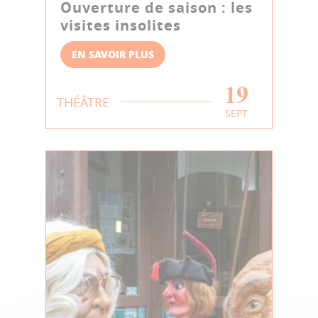
Ouverture de saison : les
visites insolites
EN SAVOIR PLUS
19
THÉÂTRE
SEPT