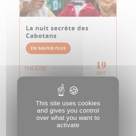
La nuit secrète des
Cabotans
EN SAVOIR PLUS
19
THÉÂTRE
SEPT
This site uses cookies
and gives you control
over what you want to
activate