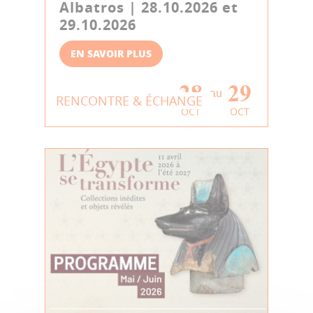
Albatros | 28.10.2026 et
29.10.2026
EN SAVOIR PLUS
28
29
au
RENCONTRE & ÉCHANGE
OCT
OCT