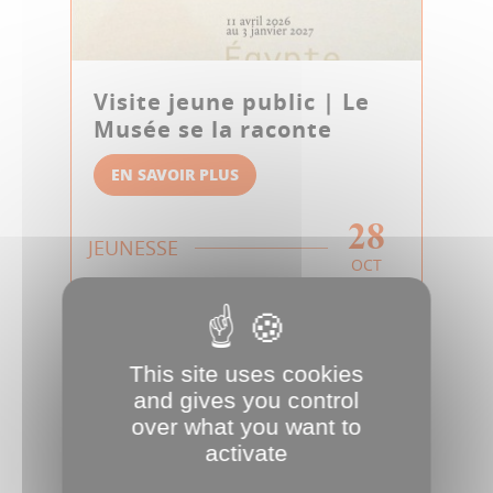
Visite jeune public | Le
Musée se la raconte
EN SAVOIR PLUS
28
JEUNESSE
OCT
This site uses cookies
and gives you control
over what you want to
activate