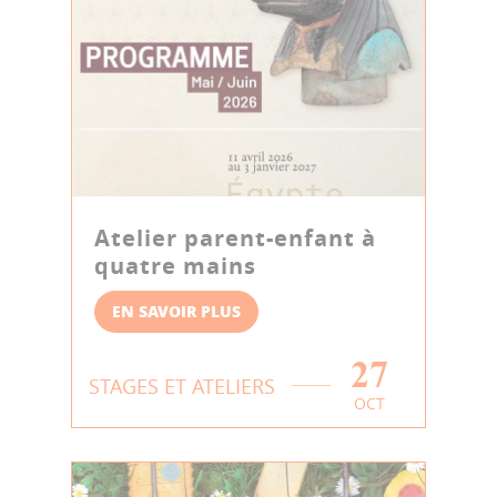
Atelier parent-enfant à
quatre mains
EN SAVOIR PLUS
27
STAGES ET ATELIERS
OCT