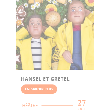
HANSEL ET GRETEL
EN SAVOIR PLUS
27
THÉÂTRE
OCT