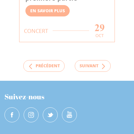
EN SAVOIR PLUS
29
CONCERT
OCT
PRÉCÉDENT
SUIVANT
Suivez-nous