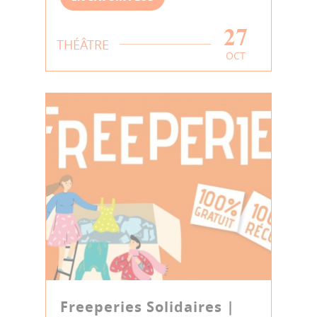
27
THÉÂTRE
OCT
Freeperies Solidaires |