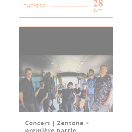
28
THÉÂTRE
OCT
Concert | Zentone +
première partie