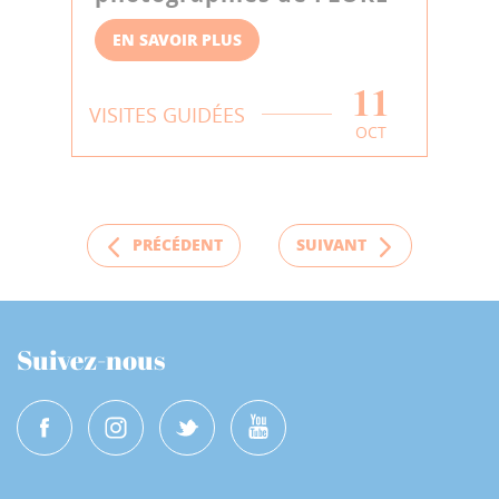
EN SAVOIR PLUS
11
VISITES GUIDÉES
OCT
PRÉCÉDENT
SUIVANT
Suivez-nous