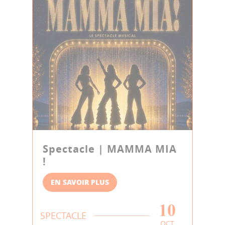
Spectacle | MAMMA MIA
!
EN SAVOIR PLUS
10
SPECTACLE
OCT