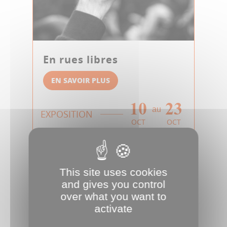
En rues libres
EN SAVOIR PLUS
10
23
au
EXPOSITION
OCT
OCT
This site uses cookies
and gives you control
over what you want to
activate