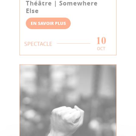
Théâtre | Somewhere
Else
EN SAVOIR PLUS
10
SPECTACLE
OCT