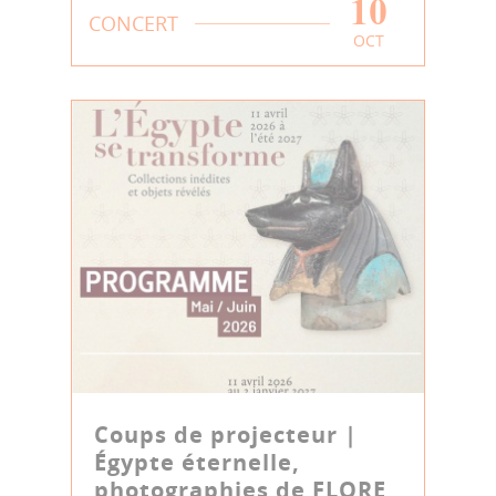
10
CONCERT
OCT
Coups de projecteur |
Égypte éternelle,
photographies de FLORE