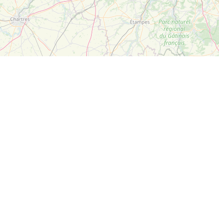
Leaflet
| ©
OpenStreetMap
Suivez-nous