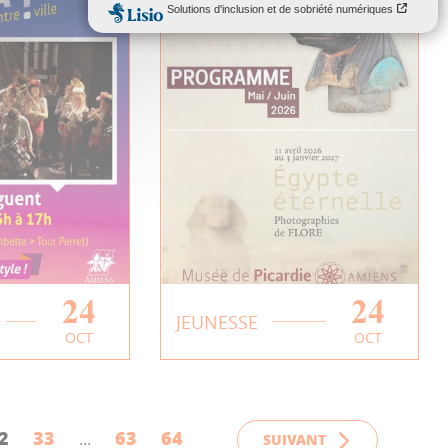
24
24
 Les
Atelier | À l’encre
JEUNESSE
OCT
OCT
nguent
noire : initiation au
dotwork parent-
PLUS
enfant
2
33
63
64
EN SAVOIR PLUS
SUIVANT
...