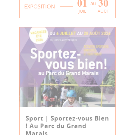
01
30
au
EXPOSITION
JUIL
AOÛT
Sport | Sportez-vous Bien
! Au Parc du Grand
Marais