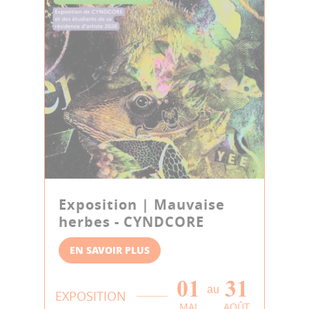
Exposition | Mauvaise
herbes - CYNDCORE
EN SAVOIR PLUS
01
31
au
EXPOSITION
MAI
AOÛT