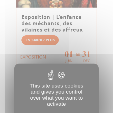
Exposition | L’enfance
des méchants, des
vilaines et des affreux
EN SAVOIR PLUS
01
31
au
EXPOSITION
JUIN
DÉC
This site uses cookies
and gives you control
over what you want to
activate