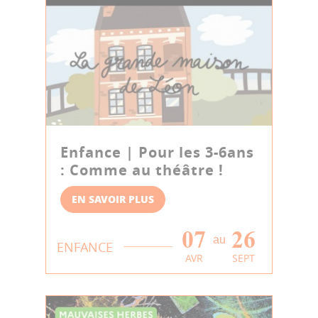
Enfance | Pour les 3-6ans
: Comme au théâtre !
EN SAVOIR PLUS
07
26
au
ENFANCE
AVR
SEPT