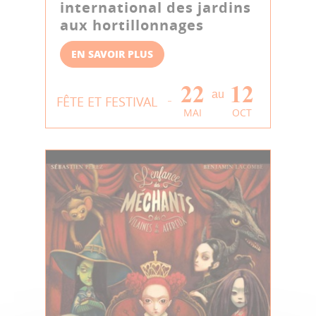
international des jardins
aux hortillonnages
EN SAVOIR PLUS
22
12
au
FÊTE ET FESTIVAL
MAI
OCT