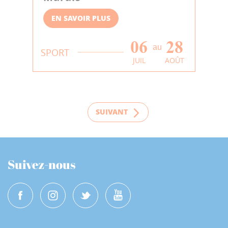
EN SAVOIR PLUS
06
28
au
SPORT
JUIL
AOÛT
SUIVANT
Suivez-nous