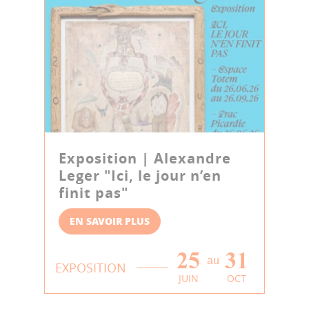
Exposition | Alexandre
Leger "Ici, le jour n’en
finit pas"
EN SAVOIR PLUS
25
31
au
EXPOSITION
JUIN
OCT