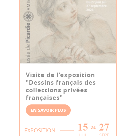
Visite de l'exposition
"Dessins français des
collections privées
françaises"
EN SAVOIR PLUS
15
27
au
EXPOSITION
JUIL
SEPT