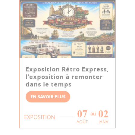
Exposition Rétro Express,
l'exposition à remonter
dans le temps
EN SAVOIR PLUS
07
02
au
EXPOSITION
AOÛT
JANV