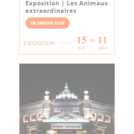
Exposition | Les Animaux
extraordinaires
EN SAVOIR PLUS
15
11
au
EXPOSITION
JUIL
JANV