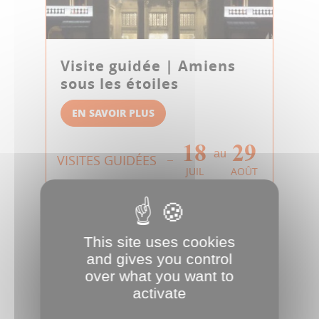
Visite guidée | Amiens
sous les étoiles
EN SAVOIR PLUS
18
29
au
VISITES GUIDÉES
JUIL
AOÛT
This site uses cookies
and gives you control
over what you want to
activate