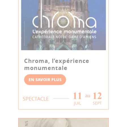
Chroma, l’expérience
monumentale
EN SAVOIR PLUS
11
12
au
SPECTACLE
JUIL
SEPT