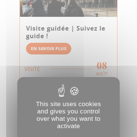
Visite guidée | Suivez le
guide !
EN SAVOIR PLUS
08
VISITE
AOÛT
This site uses cookies
and gives you control
over what you want to
activate