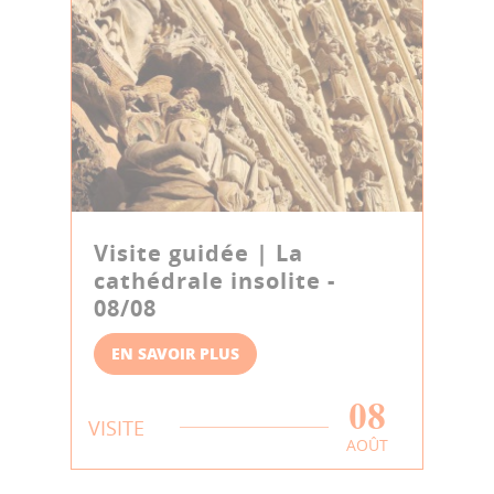
Visite guidée | La
cathédrale insolite -
08/08
EN SAVOIR PLUS
08
VISITE
AOÛT