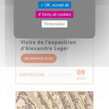
OK, accept all
Deny all cookies
Personalize
Visite de l'exposition
d'Alexandre Leger
EN SAVOIR PLUS
08
EXPOSITION
AOÛT