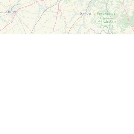
Leaflet
| ©
OpenStreetMap
Suivez-nous