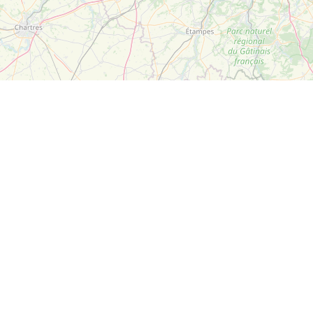
Leaflet
| ©
OpenStreetMap
Suivez-nous