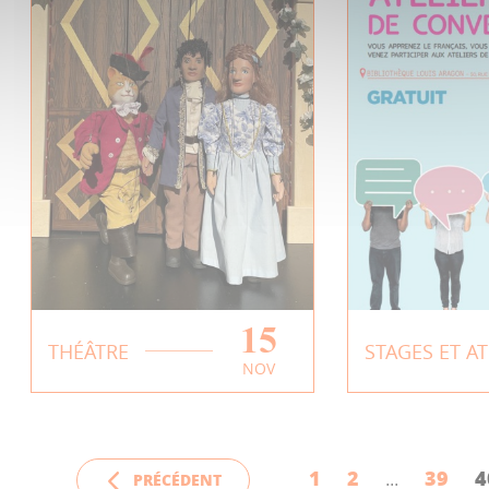
15
Le Chat Botté
Atelier de
THÉÂTRE
STAGES ET AT
NOV
conversat
EN SAVOIR PLUS
français -
EN SAVOIR 
1
2
39
4
PRÉCÉDENT
...